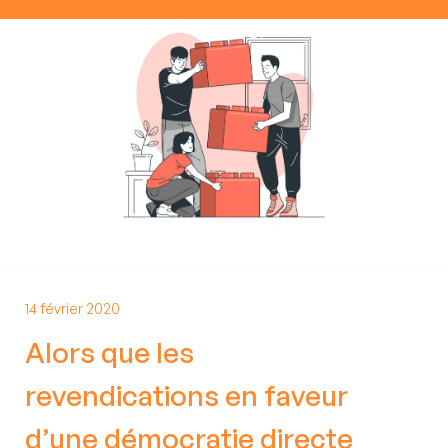
stratégie de mon organisation
Nous contacter
Définir, piloter et accompagner ma
transformation numérique
Etre accompagné à la mise en
conformité ou certification
Etre accompagné dans la refonte
14 février 2020
d'outils
Alors que les
revendications en faveur
Former mes équipes
d’une démocratie directe