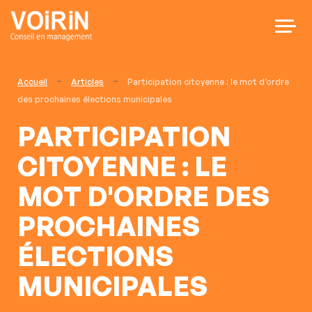
-
-
Accueil
Articles
Participation citoyenne : le mot d’ordre
Présentation
Je souhaite :
des prochaines élections municipales
PARTICIPATION
Nos services
Adapter mon organisation, mon
CITOYENNE : LE
management
Le Lab des Usages
MOT D'ORDRE DES
PROCHAINES
Animer, concerter, faciliter les
Nos publications
échanges
ÉLECTIONS
MUNICIPALES
Rejoignez-nous
Définir, piloter et accompagner la