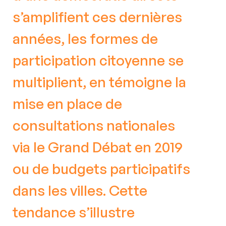
s’amplifient ces dernières
Structurer et optimiser mon système
années, les formes de
d'information
participation citoyenne se
multiplient, en témoigne la
mise en place de
Tous nos services sont
consultations nationales
personnalisés à vos besoins
via le Grand Débat en 2019
Nous contacter
ou de budgets participatifs
dans les villes. Cette
tendance s’illustre