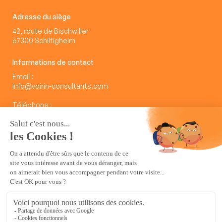
Adresse du siège
42, route de Bischwiller
67300 Schiltigheim
Informations de contact
Email :
info@voirin-consultants.com
Téléphone :
03 88 62 23 00
Nos services
Le Lab des Usages
Nos publications
Rejoignez-nous
Mentions légales