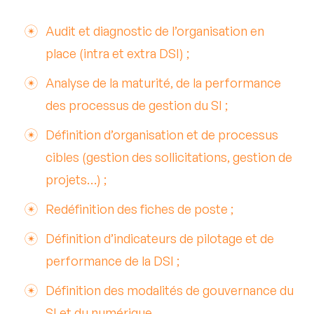
Audit et diagnostic de l’organisation en
Structurer et optimiser mon système
d'information
place (intra et extra DSI) ;
Analyse de la maturité, de la performance
des processus de gestion du SI ;
Définition d’organisation et de processus
Tous nos services sont
cibles (gestion des sollicitations, gestion de
personnalisés à vos besoins
projets…) ;
Redéfinition des fiches de poste ;
Nous contacter
Définition d’indicateurs de pilotage et de
performance de la DSI ;
Définition des modalités de gouvernance du
SI et du numérique.