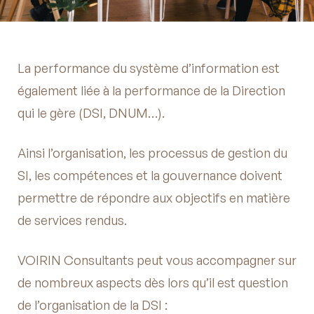
stratégie de mon organisation
Nous contacter
Définir, piloter et accompagner ma
La performance du système d’information est
transformation numérique
également liée à la performance de la Direction
qui le gère (DSI, DNUM…).
Etre accompagné à la mise en
Ainsi l’organisation, les processus de gestion du
conformité ou certification
SI, les compétences et la gouvernance doivent
permettre de répondre aux objectifs en matière
Etre accompagné dans la refonte
de services rendus.
d'outils
VOIRIN Consultants peut vous accompagner sur
de nombreux aspects dès lors qu’il est question
Former mes équipes
de l’organisation de la DSI :