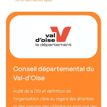
Conseil départemental du
Val-d'Oise
Audit de la DSI et définition de
l’organisation cible au regard des attentes
es
et des besoins des utilisateurs ainsi que des