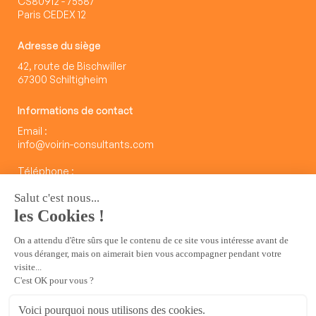
CS80912 - 75587
Paris CEDEX 12
Adresse du siège
42, route de Bischwiller
67300 Schiltigheim
Informations de contact
Email :
info@voirin-consultants.com
Téléphone :
03 88 62 23 00
Nos services
Le Lab des Usages
Nos publications
Rejoignez-nous