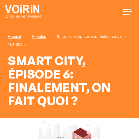
-
-
Accueil
Articles
Smart city, épisode 6: finalement, on
Présentation
Je souhaite :
fait quoi ?
SMART CITY,
Nos services
Adapter mon organisation, mon
ÉPISODE 6:
management
Le Lab des Usages
FINALEMENT, ON
FAIT QUOI ?
Animer, concerter, faciliter les
Nos publications
échanges
Rejoignez-nous
Définir, piloter et accompagner la