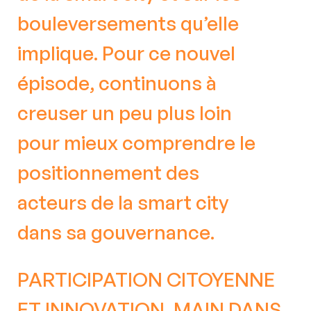
bouleversements qu’elle
Structurer et optimiser mon système
implique. Pour ce nouvel
d'information
épisode, continuons à
creuser un peu plus loin
pour mieux comprendre le
Tous nos services sont
positionnement des
personnalisés à vos besoins
acteurs de la smart city
Nous contacter
dans sa gouvernance.
PARTICIPATION CITOYENNE
ET INNOVATION, MAIN DANS