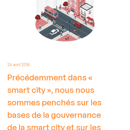
stratégie de mon organisation
Nous contacter
Définir, piloter et accompagner ma
transformation numérique
Etre accompagné à la mise en
conformité ou certification
24 avril 2018
Précédemment dans «
smart city », nous nous
Etre accompagné dans la refonte
d'outils
sommes penchés sur les
bases de la gouvernance
Former mes équipes
de la smart city et sur les