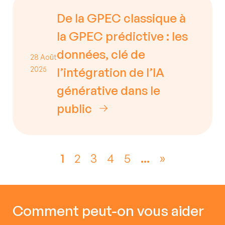
De la GPEC classique à
la GPEC prédictive : les
données, clé de
28 Août
2025
l’intégration de l’IA
générative dans le
public
1
2
3
4
5
...
»
Comment peut-on vous aider