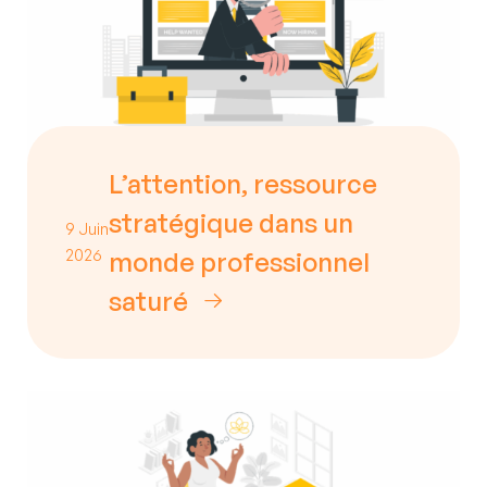
Structurer et optimiser mon système
d'information
L’attention, ressource
stratégique dans un
Tous nos services sont
9 Juin
2026
monde professionnel
personnalisés à vos besoins
saturé
Nous contacter